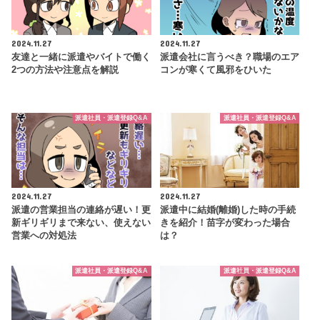
2024.11.27
2024.11.27
友達と一緒に派遣やバイトで働く
派遣会社に言うべき？職場のエア
2つの方法や注意点を解説
コンが寒くて風邪をひいた
派遣社員・派遣登録Q&A
派遣社員・派遣登録Q&A
2024.11.27
2024.11.27
派遣の営業担当の連絡が遅い！更
派遣中に結婚(離婚)した時の手続
新ギリギリまで来ない、使えない
きを紹介！苗字が変わった場合
営業への対処法
は？
派遣社員・派遣登録Q&A
派遣社員・派遣登録Q&A