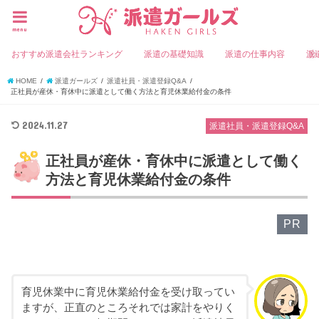
menu
おすすめ派遣会社ランキング
派遣の基礎知識
派遣の仕事内容
派
HOME
派遣ガールズ
派遣社員・派遣登録Q&A
正社員が産休・育休中に派遣として働く方法と育児休業給付金の条件
2024.11.27
派遣社員・派遣登録Q&A
正社員が産休・育休中に派遣として働く
方法と育児休業給付金の条件
PR
育児休業中に育児休業給付金を受け取ってい
ますが、正直のところそれでは家計をやりく