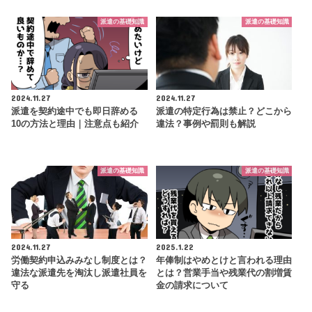
派遣の基礎知識
派遣の基礎知識
2024.11.27
2024.11.27
派遣を契約途中でも即日辞める
派遣の特定行為は禁止？どこから
10の方法と理由｜注意点も紹介
違法？事例や罰則も解説
派遣の基礎知識
派遣の基礎知識
2024.11.27
2025.1.22
労働契約申込みみなし制度とは？
年俸制はやめとけと言われる理由
違法な派遣先を淘汰し派遣社員を
とは？営業手当や残業代の割増賃
守る
金の請求について