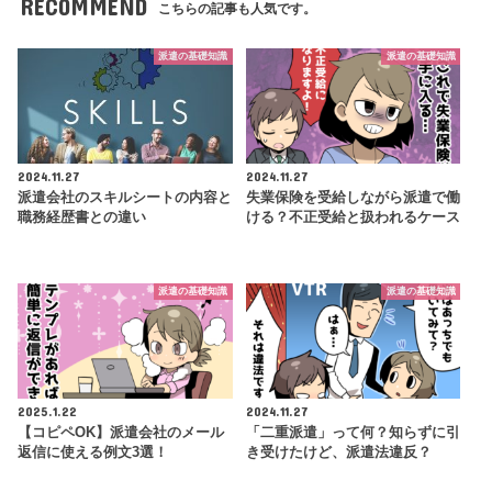
RECOMMEND
こちらの記事も人気です。
派遣の基礎知識
派遣の基礎知識
2024.11.27
2024.11.27
派遣会社のスキルシートの内容と
失業保険を受給しながら派遣で働
職務経歴書との違い
ける？不正受給と扱われるケース
派遣の基礎知識
派遣の基礎知識
2025.1.22
2024.11.27
【コピペOK】派遣会社のメール
「二重派遣」って何？知らずに引
返信に使える例文3選！
き受けたけど、派遣法違反？