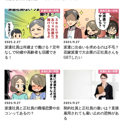
派遣社員の実態
派遣社員の実態
2025.2.27
2024.11.27
派遣社員は何歳まで働ける？定年
派遣に出会いを求めるのは不毛？
なしで60歳や高齢者も活躍でき
花嫁派遣で大企業の正社員さんを
る！
GETしたい
派遣社員の実態
派遣社員の実態
2024.11.27
2024.11.27
派遣社員と正社員の職場恋愛や合
契約社員と正社員の違いは？直接
コンってあるの？
雇用されても雇い止めの恐怖があ
る