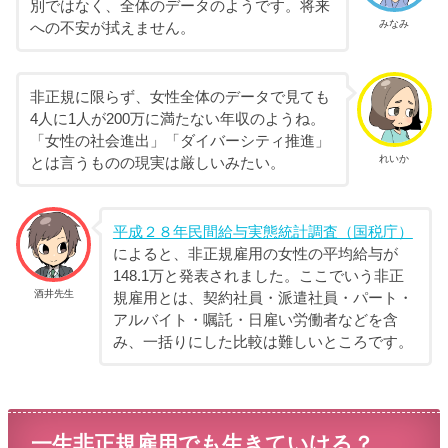
別ではなく、全体のデータのようです。将来
みなみ
への不安が拭えません。
非正規に限らず、女性全体のデータで見ても
4人に1人が200万に満たない年収のようね。
「女性の社会進出」「ダイバーシティ推進」
れいか
とは言うものの現実は厳しいみたい。
平成２８年民間給与実態統計調査（国税庁）
によると、非正規雇用の女性の平均給与が
148.1万と発表されました。ここでいう非正
酒井先生
規雇用とは、契約社員・派遣社員・パート・
アルバイト・嘱託・日雇い労働者などを含
み、一括りにした比較は難しいところです。
一生非正規雇用でも生きていける？