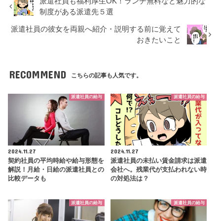
派遣社員も福利厚生OK！ランチ無料など魅力的な
制度がある派遣先５選
派遣社員の彼女を両親へ紹介・説明する前に覚えて
おきたいこと
RECOMMEND
こちらの記事も人気です。
派遣社員の給与
派遣社員の給与
2024.11.27
2024.11.27
契約社員の平均時給や給与形態を
派遣社員の未払い賃金請求は派遣
解説！月給・日給の派遣社員との
会社へ。残業代が支払われない時
比較データも
の対処法は？
派遣社員の給与
派遣社員の給与