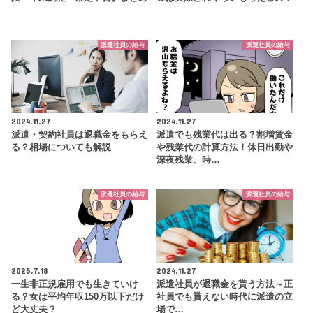
派遣社員の給与
派遣社員の給与
2024.11.27
2024.11.27
派遣・契約社員は退職金をもらえ
派遣でも残業代は出る？割増賃金
る？相場についても解説
や残業代の計算方法！休日出勤や
深夜残業、時…
派遣社員の給与
派遣社員の給与
2025.7.18
2024.11.27
一生非正規雇用でも生きていけ
派遣社員が退職金を貰う方法～正
る？女は平均年収150万以下だけ
社員でも貰えない時代に派遣の立
ど大丈夫？
場で…