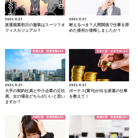
2024.11.27
2024.11.27
派遣就業初日の服装はスーツ？オ
耐えるべき？人間関係で仕事を辞
フィスカジュアル？
めた後何か後悔しましたか？
派遣社員・派遣登録Q&A
派遣社員・派遣登録Q&A
2024.11.27
2024.11.27
大手の契約社員と中小企業の正社
ボーナス(賞与)が出る派遣の仕事
員、女の場合どちらがいいと思い
を教えて！
ますか？
派遣社員・派遣登録Q&A
派遣社員・派遣登録Q&A