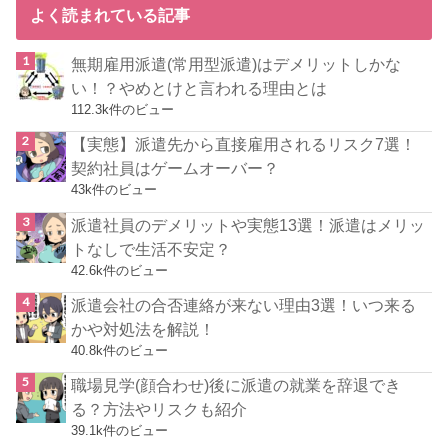
よく読まれている記事
無期雇用派遣(常用型派遣)はデメリットしかな
い！？やめとけと言われる理由とは
112.3k件のビュー
【実態】派遣先から直接雇用されるリスク7選！
契約社員はゲームオーバー？
43k件のビュー
派遣社員のデメリットや実態13選！派遣はメリッ
トなしで生活不安定？
42.6k件のビュー
派遣会社の合否連絡が来ない理由3選！いつ来る
かや対処法を解説！
40.8k件のビュー
職場見学(顔合わせ)後に派遣の就業を辞退でき
る？方法やリスクも紹介
39.1k件のビュー