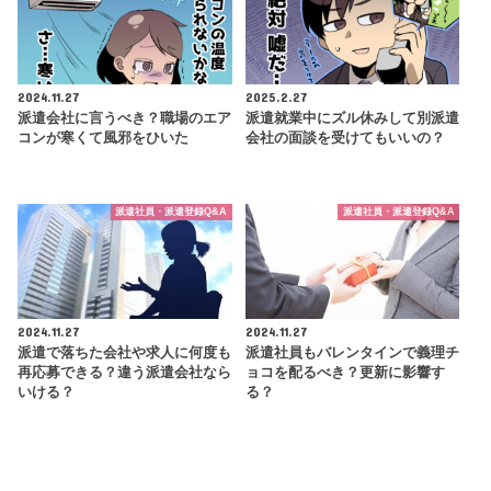
2024.11.27
2025.2.27
派遣会社に言うべき？職場のエア
派遣就業中にズル休みして別派遣
コンが寒くて風邪をひいた
会社の面談を受けてもいいの？
派遣社員・派遣登録Q&A
派遣社員・派遣登録Q&A
2024.11.27
2024.11.27
派遣で落ちた会社や求人に何度も
派遣社員もバレンタインで義理チ
再応募できる？違う派遣会社なら
ョコを配るべき？更新に影響す
いける？
る？