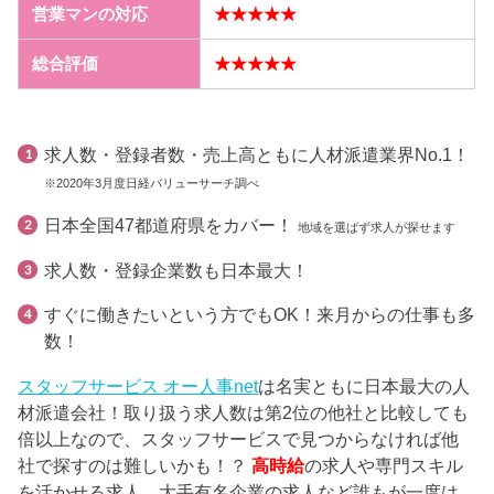
営業マンの対応
★★★★★
総合評価
★★★★★
求人数・登録者数・売上高ともに人材派遣業界No.1！
※2020年3月度日経バリューサーチ調べ
日本全国47都道府県をカバー！
地域を選ばず求人が探せます
求人数・登録企業数も日本最大！
すぐに働きたいという方でもOK！来月からの仕事も多
数！
スタッフサービス オー人事net
は名実ともに日本最大の人
材派遣会社！取り扱う求人数は第2位の他社と比較しても
倍以上なので、スタッフサービスで見つからなければ他
社で探すのは難しいかも！？
高時給
の求人や専門スキル
を活かせる求人、大手有名企業の求人など誰もが一度は