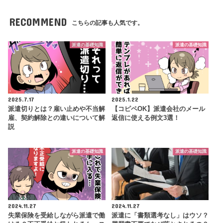
RECOMMEND
こちらの記事も人気です。
派遣の基礎知識
派遣の基礎知識
2025.7.17
2025.1.22
派遣切りとは？雇い止めや不当解
【コピペOK】派遣会社のメール
雇、契約解除との違いについて解
返信に使える例文3選！
説
派遣の基礎知識
派遣の基礎知識
2024.11.27
2024.11.27
失業保険を受給しながら派遣で働
派遣に「書類選考なし」はウソ？