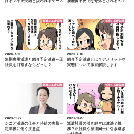
ける？不正受給と扱われるケース
履歴書不要でなぜ落とされるの？
派遣の基礎知識
派遣の基礎知識
2025.7.18
2025.7.18
無期雇用派遣と紹介予定派遣～正
紹介予定派遣とは？デメリットや
社員を目指すならどっち？
実態について徹底解説します
派遣の基礎知識
派遣の基礎知識
2024.11.27
2024.11.27
シニア派遣の仕事と時給の実態～
派遣社員の引き継ぎは違法？義
定年後に働く注意点
務？正社員や派遣同士に引き継ぎ