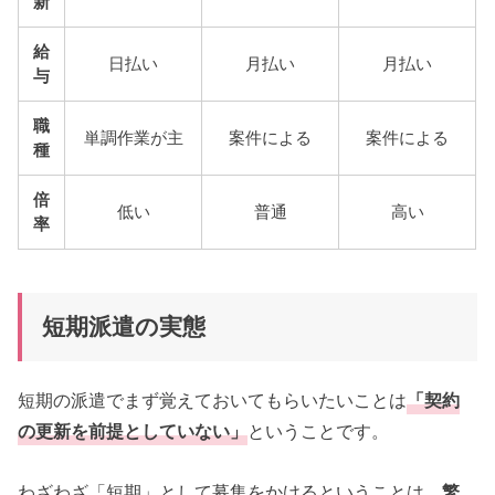
新
給
日払い
月払い
月払い
与
職
単調作業が主
案件による
案件による
種
倍
低い
普通
高い
率
短期派遣の実態
短期の派遣でまず覚えておいてもらいたいことは
「契約
の更新を前提としていない」
ということです。
わざわざ「短期」として募集をかけるということは、
繁