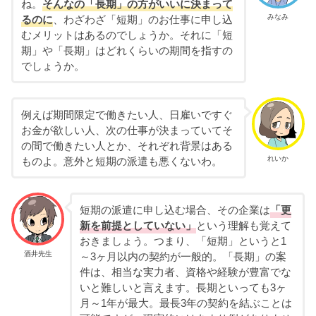
ね。
そんなの「長期」の方がいいに決まって
みなみ
るのに
、わざわざ「短期」のお仕事に申し込
むメリットはあるのでしょうか。それに「短
期」や「長期」はどれくらいの期間を指すの
でしょうか。
例えば期間限定で働きたい人、日雇いですぐ
お金が欲しい人、次の仕事が決まっていてそ
の間で働きたい人とか、それぞれ背景はある
れいか
ものよ。意外と短期の派遣も悪くないわ。
短期の派遣に申し込む場合、その企業は
「更
新を前提としていない」
という理解も覚えて
おきましょう。つまり、「短期」というと1
酒井先生
～3ヶ月以内の契約が一般的。「長期」の案
件は、相当な実力者、資格や経験が豊富でな
いと難しいと言えます。長期といっても3ヶ
月～1年が最大。最長3年の契約を結ぶことは